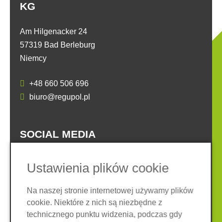
KG
Am Hilgenacker 24
57319 Bad Berleburg
Niemcy
+48 660 506 696
biuro@regupol.pl
SOCIAL MEDIA
Ustawienia plików cookie
Na naszej stronie internetowej używamy plików
cookie. Niektóre z nich są niezbędne z
Nota prawna
Ochrona danych
technicznego punktu widzenia, podczas gdy
Ogólne warunki