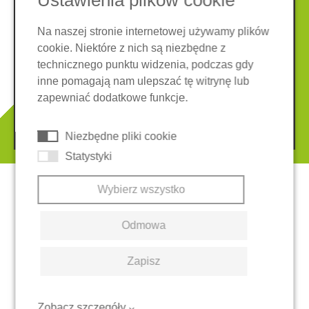
Ustawienia plików cookie
Na naszej stronie internetowej używamy plików
cookie. Niektóre z nich są niezbędne z
Nota prawna
Ochrona danych
technicznego punktu widzenia, podczas gdy
Ogólne warunki
inne pomagają nam ulepszać tę witrynę lub
System zgłaszania nieprawidłowości
Ciasteczka
zapewniać dodatkowe funkcje.
© 2026 REGUPOL Germany GmbH & Co. KG
Niezbędne pliki cookie
Statystyki
Wybierz wszystko
Odmowa
Zapisz
Zobacz szczegóły